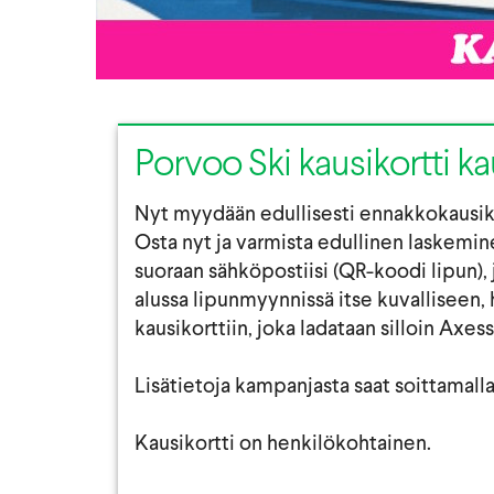
Porvoo Ski kausikortti k
Nyt myydään edullisesti ennakkokausiko
Osta nyt ja varmista edullinen laskemin
suoraan sähköpostiisi (QR-koodi lipun)
alussa lipunmyynnissä itse kuvalliseen,
kausikorttiin, joka ladataan silloin Axess
Lisätietoja kampanjasta saat soittamall
Kausikortti on henkilökohtainen.