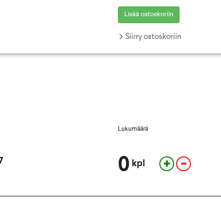
Lisää ostoskoriin
Siirry ostoskoriin
Lukumäärä
0
7
kpl