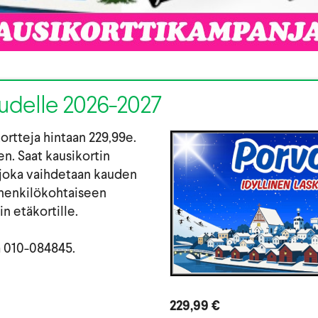
audelle 2026-2027
rtteja hintaan 229,99e.
en. Saat kausikortin
, joka vaihdetaan kauden
 henkilökohtaiseen
in etäkortille.
a 010-084845.
229,99 €